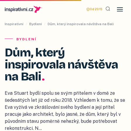
Od 2015
Inspirativní
/
Bydlení
/
Dům, který inspirovala návštěva na Bali
BYDLENÍ
Dům, který
inspirovala návštěva
na Bali
.
Eva Stuart bydlí spolu se svým přítelem v domě ze
šedesátých let již od roku 2018. Vzhledem k tomu, že se
Eva vyžívá ve zkrášlování svého bydlení a její přítel
pracuje jako architekt, bylo jasné, že dům, který byl v
původním stavu poměrně nehezký, bude potřebovat
rekonstrukci. N…