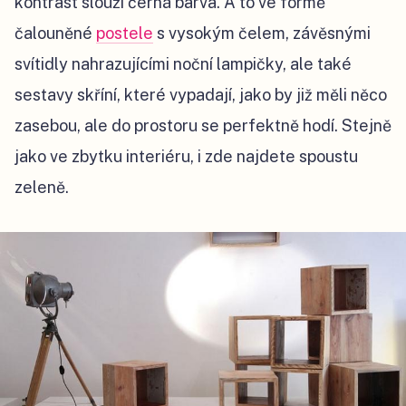
kontrast slouží černá barva. A to ve formě
čalouněné
postele
s vysokým čelem, závěsnými
svítidly nahrazujícími noční lampičky, ale také
sestavy skříní, které vypadají, jako by již měli něco
zasebou, ale do prostoru se perfektně hodí. Stejně
jako ve zbytku interiéru, i zde najdete spoustu
zeleně.