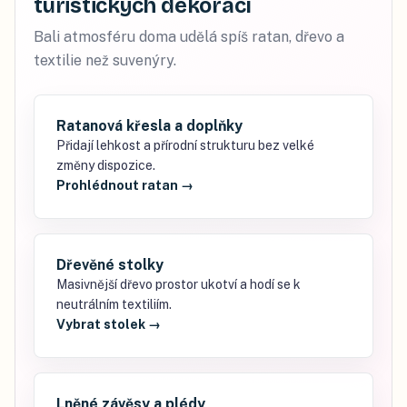
turistických dekorací
Bali atmosféru doma udělá spíš ratan, dřevo a
textilie než suvenýry.
Ratanová křesla a doplňky
Přidají lehkost a přírodní strukturu bez velké
změny dispozice.
Prohlédnout ratan
→
Dřevěné stolky
Masivnější dřevo prostor ukotví a hodí se k
neutrálním textiliím.
Vybrat stolek
→
Lněné závěsy a plédy