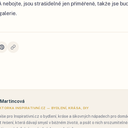
 nebojte, jsou strašidelné jen přiměřeně, takže jse budo
galerie.
 Martincová
TORKA INSPIRATIVNÍ.CZ — BYDLENÍ, KRÁSA, DIY
píše pro Inspirativní.cz o bydlení, kráse a šikovných nápadech pro domác
t řešení, která dávají smysl v běžném životě, a psát o nich srozumiteln