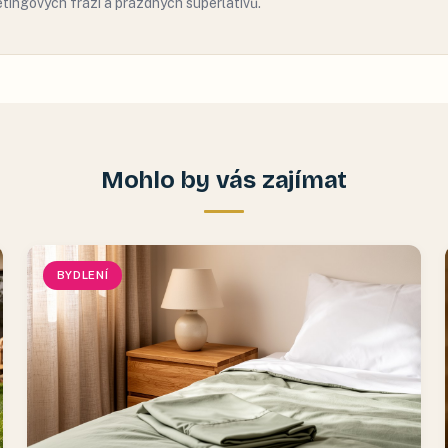
tingových frází a prázdných superlativů.
Mohlo by vás zajímat
BYDLENÍ