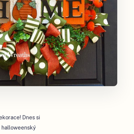
ekorace! Dnes si
t halloweenský