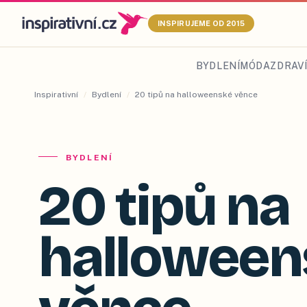
INSPIRUJEME OD 2015
BYDLENÍ
MÓDA
ZDRAVÍ
Inspirativní
/
Bydlení
/
20 tipů na halloweenské věnce
BYDLENÍ
20 tipů na
halloween