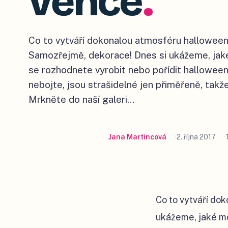
věnce
.
Co to vytváří dokonalou atmosféru hallowee
Samozřejmě, dekorace! Dnes si ukážeme, jak
se rozhodnete vyrobit nebo pořídit hallowee
nebojte, jsou strašidelné jen přiměřeně, takže
Mrkněte do naší galeri…
Jana Martincová
2. října 2017
Co to vytváří do
ukážeme, jaké mo