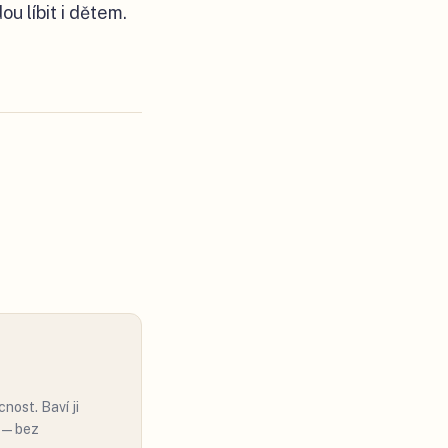
u líbit i dětem.
nost. Baví ji
ě — bez