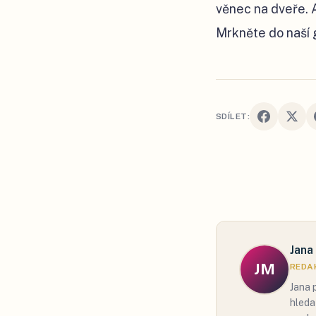
věnec na dveře. A
Mrkněte do naší 
SDÍLET:
Jana
JM
REDAK
Jana 
hleda