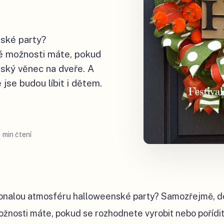
nské party?
é možnosti máte, pokud
nský věnec na dveře. A
 jse budou líbit i dětem.
1 min čtení
konalou atmosféru halloweenské party? Samozřejmě, d
žnosti máte, pokud se rozhodnete vyrobit nebo pořídi