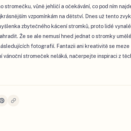
 stromečku, vůně jehličí a očekávání, co pod ním najd
jkrásnějším vzpomínkám na dětství. Dnes už tento zvyk 
myšlenka zbytečného kácení stromků, proto lidé vynalé
nahradit. Že se ale nemusí hned jednat o stromky umělé,
ásledujících fotografií. Fantazii ani kreativitě se meze
ní vánoční stromeček neláká, načerpejte inspiraci z tě