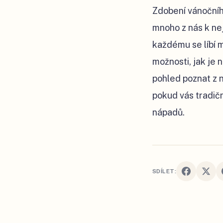
Zdobení vánočního
mnoho z nás k ne
každému se líbí 
možnosti, jak je 
pohled poznat z n
pokud vás tradič
nápadů.
SDÍLET: