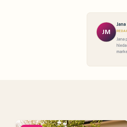
Jana
JM
REDAK
Jana 
hleda
marke