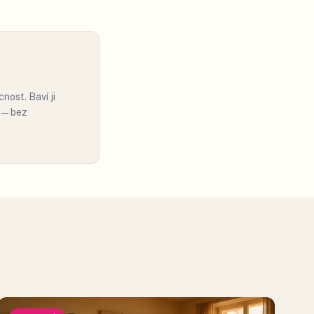
nost. Baví ji
ě — bez