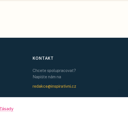
KONTAKT
Chcete spolupracovat?
Napište nám na
redakce@inspirativni.cz
Zásady