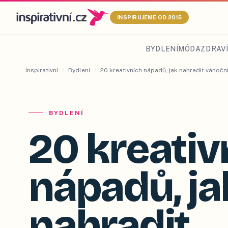
INSPIRUJEME OD 2015
BYDLENÍ
MÓDA
ZDRAVÍ
Inspirativní
/
Bydlení
/
20 kreativních nápadů, jak nahradit vánoč
BYDLENÍ
20 kreativ
nápadů, ja
nahradit