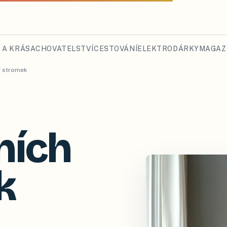
 A KRÁSA
CHOVATELSTVÍ
CESTOVÁNÍ
ELEKTRO
DÁRKY
MAGAZ
ní stromek
ních
k