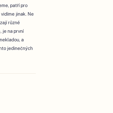
eme, patří pro
vidíme jinak. Ne
zají různé
 je na první
 nekladou, a
chto jedinečných