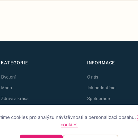
KATEGORIE
INFORMACE
Bydlení
O nás
Móda
Jak hodnotíme
Zdraví a krása
Spolupráce
Kreativní nápady
Zlatý Kolibřík
áme cookies pro analýzu návštěvnosti a personalizaci obsahu.
Magazín
cookies