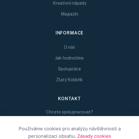
Kreativní nápady
Magazín
INFORMACE
O nás
Jak hodnotíme
Spolupráce
Zlatý Kolibřík
KONTAKT
Chcete spolupracovat?
Napište nám na
redakce@inspirativni.cz
Používáme cookies pro analýzu návštěvnosti a
personalizaci obsahu.
Zásady cookies