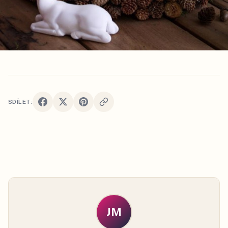
SDÍLET:
JM