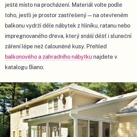
ještě místo na procházení. Materiál volte podle
toho, jestli je prostor zastřešený — na otevřeném
balkonu vydrží déle nábytek z hliníku, ratanu nebo
impregnovaného dřeva, který snáší déšť i sluneční
záření lépe než čalouněné kusy. Přehled
balkonového a zahradního nábytku
najdete v
katalogu Biano.