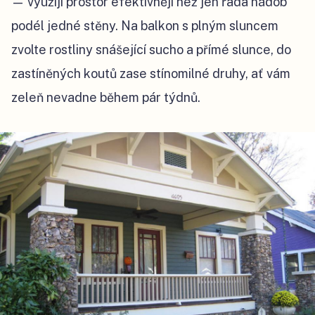
— využijí prostor efektivněji než jen řada nádob
podél jedné stěny. Na balkon s plným sluncem
zvolte rostliny snášející sucho a přímé slunce, do
zastíněných koutů zase stínomilné druhy, ať vám
zeleň nevadne během pár týdnů.