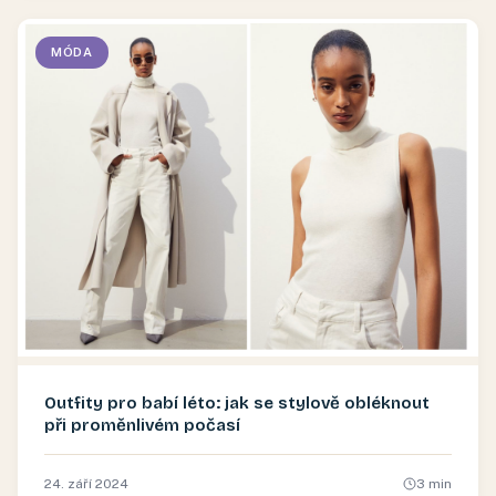
MÓDA
Outfity pro babí léto: jak se stylově obléknout
při proměnlivém počasí
24. září 2024
3
min