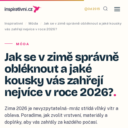
Od 2015
Inspirativní
/
Móda
/
Jak se v zimě správně obléknout a jaké kousky
vás zahřejí nejvíce v roce 2026?
MÓDA
Jak se v zimě správně
obléknout a jaké
kousky vás zahřejí
nejvíce v roce 2026?
.
Zima 2026 je nevyzpytatelná - mráz střídá vlhký vítr a
obleva. Poradíme, jak zvolit vrstvení, materiály a
doplňky, aby vás zahřály za každého počasí.