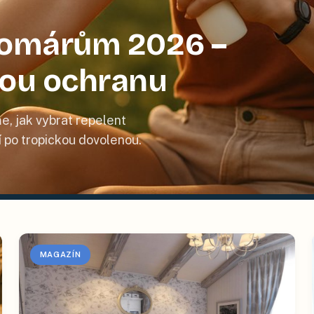
 komárům 2026 –
nou ochranu
e, jak vybrat repelent
tí po tropickou dovolenou.
MAGAZÍN