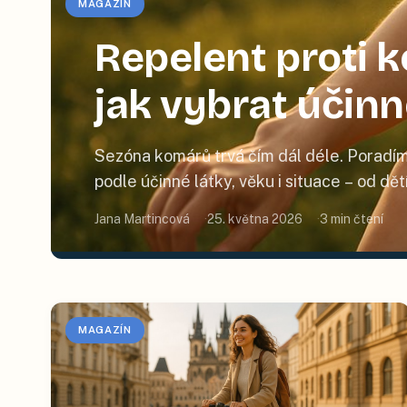
MAGAZÍN
Repelent proti
jak vybrat účin
Sezóna komárů trvá čím dál déle. Poradím
podle účinné látky, věku i situace – od dě
Jana Martincová
25. května 2026
3
min čtení
MAGAZÍN