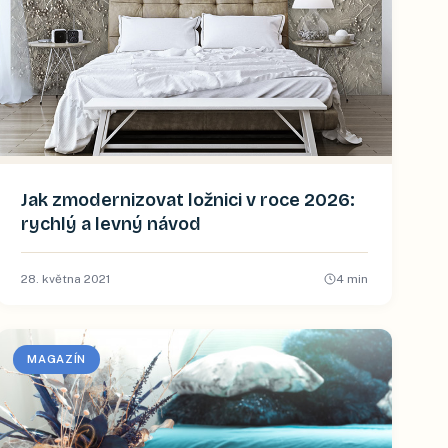
Jak zmodernizovat ložnici v roce 2026:
rychlý a levný návod
28. května 2021
4
min
MAGAZÍN