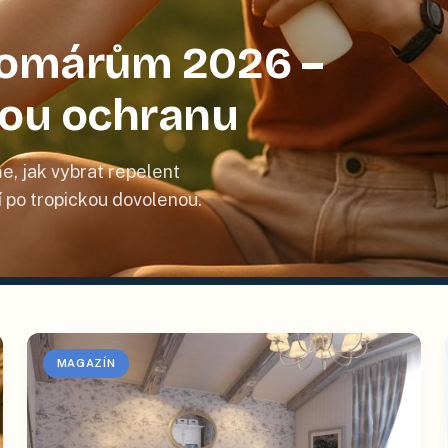
 komárům 2026 –
nou ochranu
e, jak vybrat repelent
tí po tropickou dovolenou.
MAGAZÍN