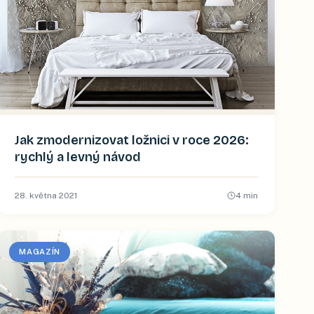
Jak zmodernizovat ložnici v roce 2026:
rychlý a levný návod
28. května 2021
4
min
MAGAZÍN