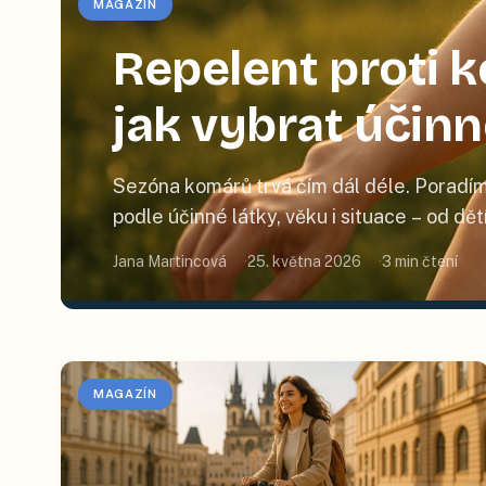
MAGAZÍN
Repelent proti
jak vybrat účin
Sezóna komárů trvá čím dál déle. Poradím
podle účinné látky, věku i situace – od dě
Jana Martincová
25. května 2026
3
min čtení
MAGAZÍN