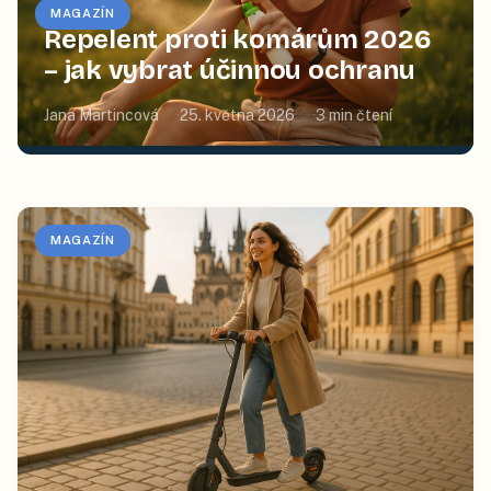
MAGAZÍN
Repelent proti komárům 2026
– jak vybrat účinnou ochranu
Jana Martincová
25. května 2026
3
min čtení
MAGAZÍN