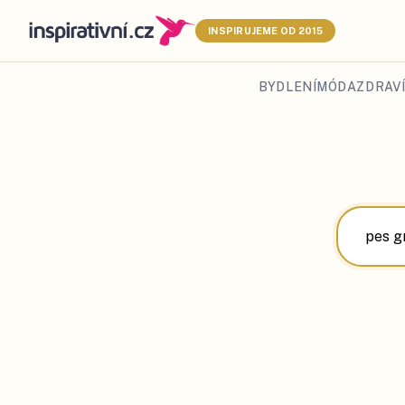
INSPIRUJEME OD 2015
BYDLENÍ
MÓDA
ZDRAVÍ
Hledat
články