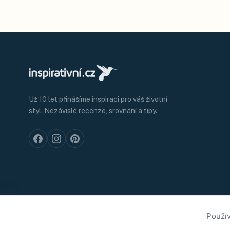
Už 10 let přinášíme inspiraci pro váš životní
styl. Nezávislé recenze, srovnání a tipy.
Použív
©
2026
Inspirativní.cz — Inspirativní.cz s.r.o.