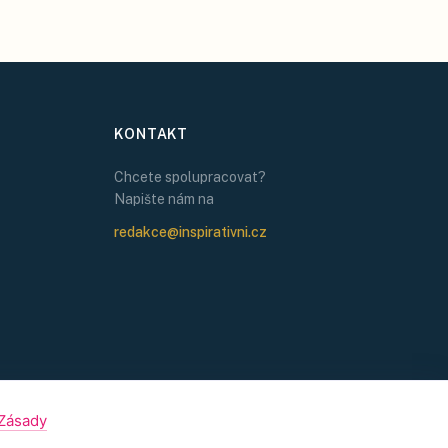
KONTAKT
Chcete spolupracovat?
Napište nám na
redakce@inspirativni.cz
Zásady
OBCHODNÍ PODMÍNKY
OCHRANA SOUKROMÍ
COOKIES