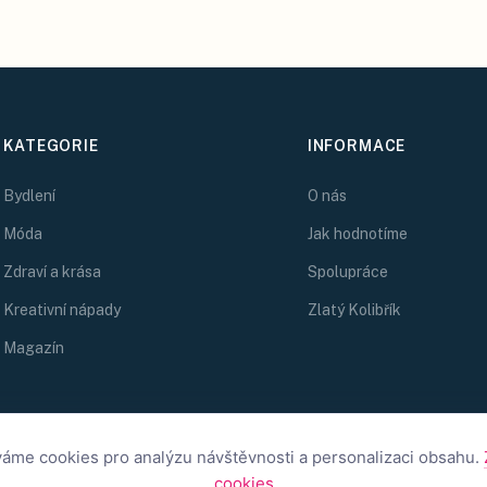
KATEGORIE
INFORMACE
Bydlení
O nás
Móda
Jak hodnotíme
Zdraví a krása
Spolupráce
Kreativní nápady
Zlatý Kolibřík
Magazín
áme cookies pro analýzu návštěvnosti a personalizaci obsahu.
cookies